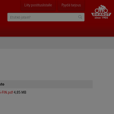
Liity postituslistalle
Pyydä tarjous
sto
-FIN.pdf
4,85 MB