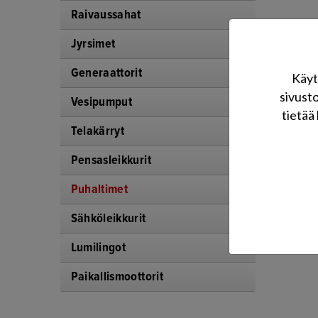
Raivaussahat
Jyrsimet
Generaattorit
Käyt
sivust
Vesipumput
tietää 
Telakärryt
Pensasleikkurit
Puhaltimet
Sähköleikkurit
Lumilingot
Paikallismoottorit