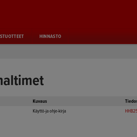
STUOTTEET
HINNASTO
altimet
Kuvaus
Tiedo
Käyttö-ja ohje-kirja
HHB25