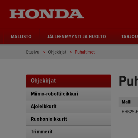
MALLISTO
JÄLLEENMYYNTI JA HUOLTO
TARJOU
Etusivu
Ohjekirjat
Puhaltimet
Puh
Ohjekirjat
Miimo-robottileikkuri
Malli
Ajoleikkurit
HHB25-E
Ruohonleikkurit
Trimmerit