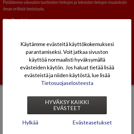
Pidätämme oikeuden tuotteiden hintojen ja teknisten tietojen muutoksiin
ilman erillistä tiedotusta.
Otto Brandt -konserni
Oy Brandt Ab
|
Bike World Oy
Honda-moottoripyörät
|
Honda-perämoottorit
|
Honda-mönkijät
|
Honda
Power
Käytämme evästeitä käyttökokemuksesi
Sivuston käyttöehdot
parantamiseksi. Voit jatkaa sivuston
käyttöä normaalisti hyväksymällä
evästeiden käytön. Jos haluat tietää lisää
evästeistä ja niiden käytöstä, lue lisää
Tietosuojaselosteesta
|
Tietosuoja
Evästeet
HYVÄKSY KAIKKI
EVÄSTEET
Hylkää
Evästeasetukset