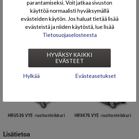
parantamiseksi. Voit jatkaa sivuston
käyttöä normaalisti hyväksymällä
evästeiden käytön. Jos haluat tietää lisää
evästeistä ja niiden käytöstä, lue lisää
Tietosuojaselosteesta
HRX537 HZE -ruohonleikkuri
HRS536 VKE -ruohonleikkuri
HYVÄKSY KAIKKI
EVÄSTEET
Hylkää
Evästeasetukset
HRG536 VYE -ruohonleikkuri
HRX476 VYE -ruohonleikkuri
Lisätietoa