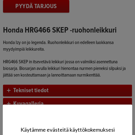
PYYDÄ TARJOUS
Honda HRG466 SKEP -ruohonleikkuri
Honda Izy on jo legenda. Ruohonleikkuri on edelleen luokkansa
myydyimpiä leikkureita.
HRG466 SKEP in itsevetävä leikkuri jossa on valmiiksi asennettuna
biosarja. Biosarjan avulla leikkuri hienontaa nurmen pieneksi silpuksi ja
jättää sen kosteuttamaan ja lannoittamaan nurmikenttää.
Tekniset tiedot
Kuvagalleria
Honda-ruohonleikkurit
Käytämme evästeitä käyttökokemuksesi