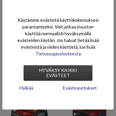
Melutaso**: 97 dB(A)
Paino: 89 kg
Moottorin tiedot:
Käytämme evästeitä käyttökokemuksesi
Malli: GX390
parantamiseksi. Voit jatkaa sivuston
Tyyppi: 1-syl. OHV
käyttöä normaalisti hyväksymällä
3
Tilavuus: 389 cm
evästeiden käytön. Jos haluat tietää lisää
-1
Teho: 11,7/8,7/3600 (hv/kW/min
)
evästeistä ja niiden käytöstä, lue lisää
-1
Maks. vääntö: 26,5/2500 (Nm/min
)
Tietosuojaselosteesta
Paino: 31 kg
Tekniset tiedot
HYVÄKSY KAIKKI
EVÄSTEET
Kuvagalleria
Hylkää
Evästeasetukset
Honda-generaattorit