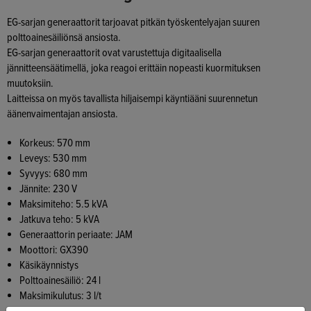
EG-sarjan generaattorit tarjoavat pitkän työskentelyajan suuren
polttoainesäiliönsä ansiosta.
EG-sarjan generaattorit ovat varustettuja digitaalisella
jännitteensäätimellä, joka reagoi erittäin nopeasti kuormituksen
muutoksiin.
Laitteissa on myös tavallista hiljaisempi käyntiääni suurennetun
äänenvaimentajan ansiosta.
Korkeus: 570 mm
Leveys: 530 mm
Syvyys: 680 mm
Jännite: 230 V
Maksimiteho: 5.5 kVA
Jatkuva teho: 5 kVA
Generaattorin periaate: JAM
Moottori: GX390
Käsikäynnistys
Polttoainesäiliö: 24 l
Maksimikulutus: 3 l/t