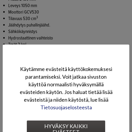
Leveys 1050 mm
Moottori GCV530
3
Tilavuus 530 cm
Jäähdytys puhallinjäähd.
Sähkökäynnistys
Hydrostaattinen vaihteisto
Terät 2 kpl
Nopeus eteen 0-8,2 km/h
Nopeus taakse 0-4,2 km/h
Leikkuuleveys 1020 mm
Käytämme evästeitä käyttökokemuksesi
Leikkuukorkeudet 7-asentoa, 30-90 mm
parantamiseksi. Voit jatkaa sivuston
Rengaskoko edessä 15x5,00 -6, takana 18x8,50 -8
Paino 228 kg
käyttöä normaalisti hyväksymällä
Keruulaite 300 litraa
evästeiden käytön. Jos haluat tietää lisää
evästeistä ja niiden käytöstä, lue lisää
Tekniset tiedot
Tietosuojaselosteesta
Kuvagalleria
HYVÄKSY KAIKKI
EVÄSTEET