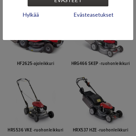
Ruohonleikkurit
Hylkää
Evästeasetukset
HF2625-ajoleikkuri
HRG466 SKEP -ruohonleikkuri
HRS536 VKE -ruohonleikkuri
HRX537 HZE -ruohonleikkuri