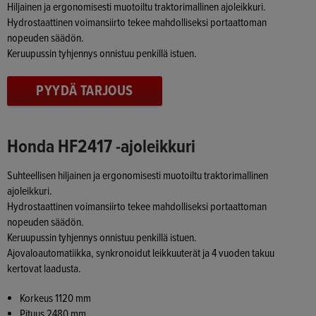
Hiljainen ja ergonomisesti muotoiltu traktorimallinen ajoleikkuri.
Hydrostaattinen voimansiirto tekee mahdolliseksi portaattoman
nopeuden säädön.
Keruupussin tyhjennys onnistuu penkillä istuen.
PYYDÄ TARJOUS
Honda HF2417 -ajoleikkuri
Suhteellisen hiljainen ja ergonomisesti muotoiltu traktorimallinen
ajoleikkuri.
Hydrostaattinen voimansiirto tekee mahdolliseksi portaattoman
nopeuden säädön.
Keruupussin tyhjennys onnistuu penkillä istuen.
Ajovaloautomatiikka, synkronoidut leikkuuterät ja 4 vuoden takuu
kertovat laadusta.
Korkeus 1120 mm
Pituus 2480 mm