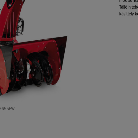
moottorist
Tällöin te
käsittely 
SS655EW