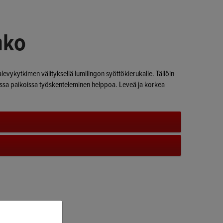
nko
levykytkimen välityksellä lumilingon syöttökierukalle. Tällöin
aissa paikoissa työskenteleminen helppoa. Leveä ja korkea