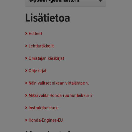
e-power -generaattorit
Lisätietoa
Esitteet
Lehtiartikkelit
Omistajan käsikirjat
Ohjekirjat
Näin valitset oikean virtalähteen.
Miksi valita Honda-ruohonleikkuri?
Instruktionsbok
Honda-Engines-EU