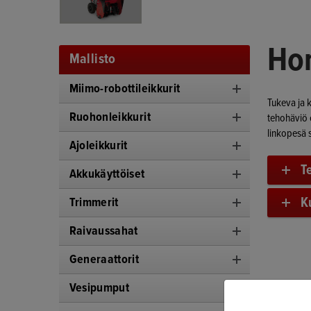
Hon
Mallisto
Miimo-robottileikkurit
Tukeva ja k
Ruohonleikkurit
tehohäviö 
linkopesä 
Ajoleikkurit
T
Akkukäyttöiset
K
Trimmerit
Raivaussahat
Generaattorit
Vesipumput