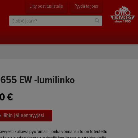
Liity postituslistalle
Pyydä tarjous
655 EW -lumilinko
0 €
 lähin jälleenmyyjäsi
kevyesti kulkeva pyörämalli, jonka voimansiirto on toteutettu