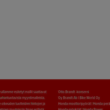
vuillamme esitetyt mallit saattavat
Otto Brandt -konserni
ahantuotavista myyntimalleista.
Oy Brandt Ab
|
Bike World Oy
oikeuden tuotteiden hintojen ja
Honda-moottoripyörät
|
Honda-perä
ietojen muutoksiin ilman erillistä
Honda-mönkijät
|
Honda Power