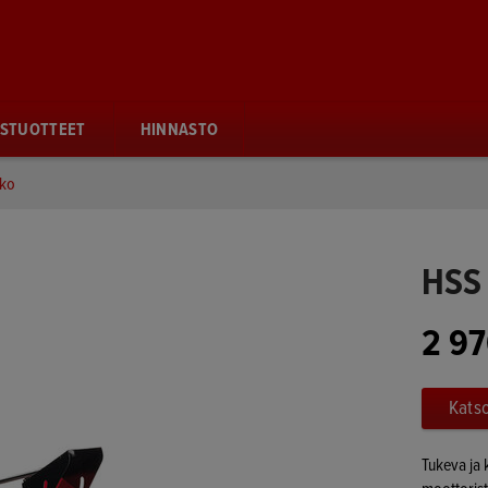
STUOTTEET
HINNASTO
nko
HSS 
2 97
Katso
Tukeva ja 