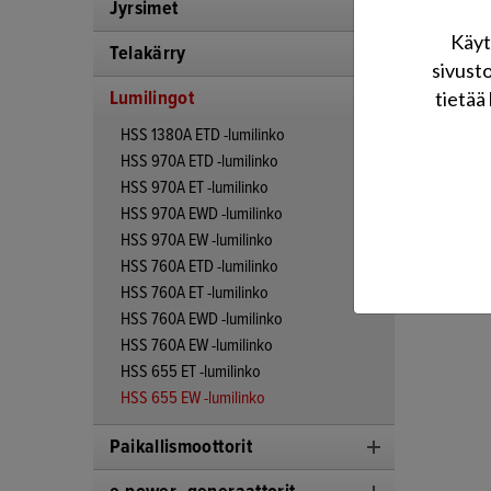
Jyrsimet
Käyt
Telakärry
sivust
Lumilingot
tietää 
HSS 1380A ETD -lumilinko
HSS 970A ETD -lumilinko
HSS 970A ET -lumilinko
HSS 970A EWD -lumilinko
HSS 970A EW -lumilinko
HSS 760A ETD -lumilinko
HSS 760A ET -lumilinko
HSS 760A EWD -lumilinko
HSS 760A EW -lumilinko
HSS 655 ET -lumilinko
HSS 655 EW -lumilinko
Paikallismoottorit