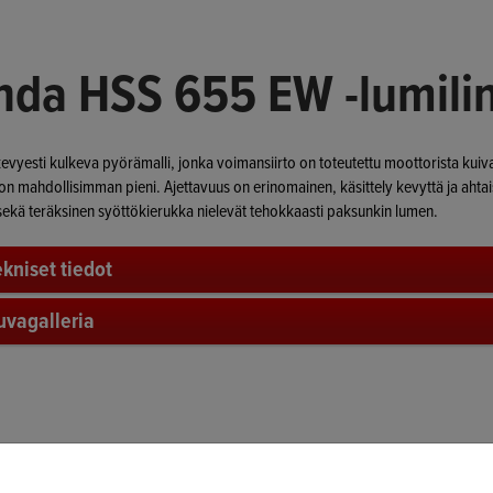
da HSS 655 EW -lumili
evyesti kulkeva pyörämalli, jonka voimansiirto on toteutettu moottorista kuiva
on mahdollisimman pieni. Ajettavuus on erinomainen, käsittely kevyttä ja aht
sekä teräksinen syöttökierukka nielevät tehokkaasti paksunkin lumen.
ekniset tiedot
uvagalleria