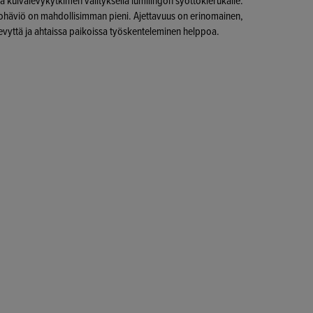
a kuivalevykytkimen välityksellä lumilingon syöttökierukalle.
hohäviö on mahdollisimman pieni. Ajettavuus on erinomainen,
kevyttä ja ahtaissa paikoissa työskenteleminen helppoa.