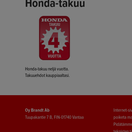
Honda-takuu
Honda-takuu neljä vuotta.
Takuuehdot kauppiaaltasi.
Oy Brandt Ab
Internet-si
Tuupakantie 7 B, FIN-01740 Vantaa
poiketa ma
Pidätämme 
teknisten t