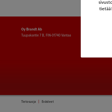
sivust
tietää 
Oy Brandt Ab
Internet-si
Tuupakantie 7 B, FIN-01740 Vantaa
poiketa ma
Pidätämme 
teknisten t
tiedotusta.
|
Tietosuoja
Evästeet