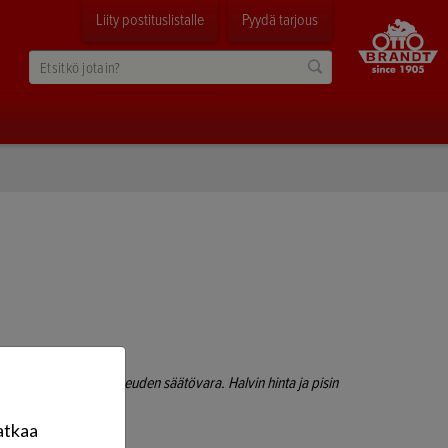
Liity postituslistalle
Pyydä tarjous
n. Suurin leikkuukorkeuden säätövara. Halvin hinta ja pisin
atkaa