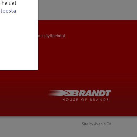
 haluat
steesta
Sivuston käyttöehdot
moottorit
|
Site by
Avenis Oy